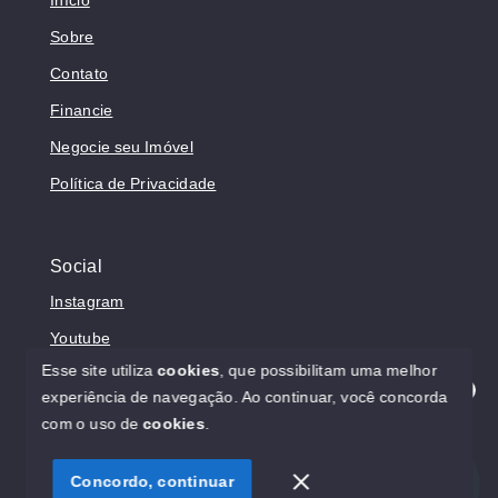
Sobre
Contato
Financie
Negocie seu Imóvel
Política de Privacidade
Social
Instagram
Youtube
Esse site utiliza
cookies
, que possibilitam uma melhor
experiência de navegação.
Ao continuar, você concorda
Olá! Estamos disponíveis para te ajudar.
com o uso de
cookies
.
© Copyright 2026 - Prosperita Negócios Imobiliários -
CRECI 37949-J - Todos os direitos reservados
Concordo, continuar
SITE PARA IMOBILIARIA