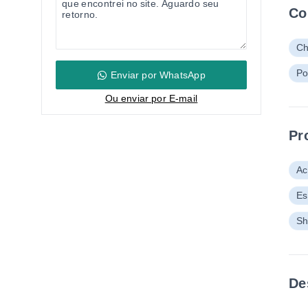
Co
Ch
Po
Enviar por WhatsApp
Ou e
nviar por E-mail
Pr
Ac
Es
Sh
De