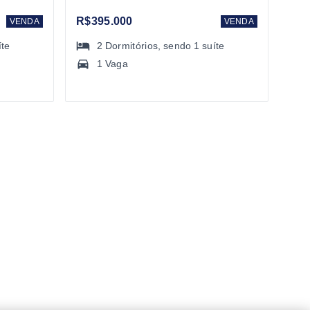
R$395.000
VENDA
VENDA
íte
2
Dormitórios
, sendo
1
suíte
1 Vaga