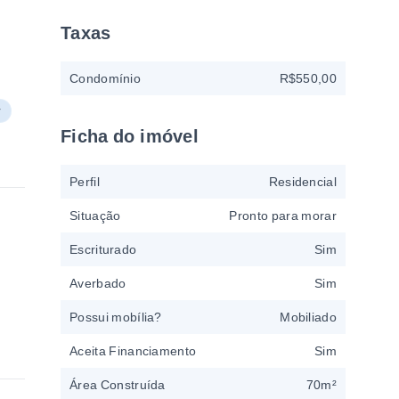
Taxas
Condomínio
R$550,00
r
Ficha do imóvel
Perfil
Residencial
Situação
Pronto para morar
Escriturado
Sim
Averbado
Sim
Possui mobília?
Mobiliado
Aceita Financiamento
Sim
Área Construída
70m²