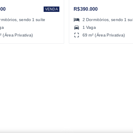
000
R$390.000
VENDA
rmitórios
, sendo
1
suíte
2
Dormitórios
, sendo
1
su
ga
1 Vaga
² (Área Privativa)
69 m² (Área Privativa)