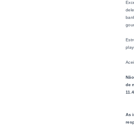
Exc
dele
banh
gou
Estr
pla
Acei
Não
de 
11.
As 
res