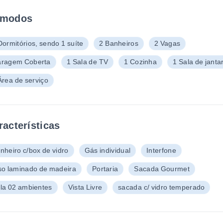
modos
Dormitórios, sendo 1 suíte
2 Banheiros
2 Vagas
ragem Coberta
1 Sala de TV
1 Cozinha
1 Sala de janta
Área de serviço
racterísticas
nheiro c/box de vidro
Gás individual
Interfone
so laminado de madeira
Portaria
Sacada Gourmet
la 02 ambientes
Vista Livre
sacada c/ vidro temperado