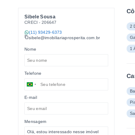
Cô
Sibele Sousa
CRECI -
206647
2 
(11) 93429-6373
Ga
sibele@imobiliariaprosperita.com.br
1 
Nome
Telefone
Ca
Ba
E-mail
Pi
Sa
Mensagem