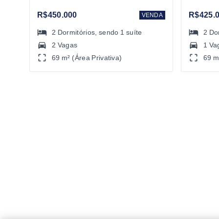
R$450.000
R$425.
VENDA
2
Dormitórios
, sendo
1
suíte
2
Do
2 Vagas
1 Va
69 m² (Área Privativa)
69 m