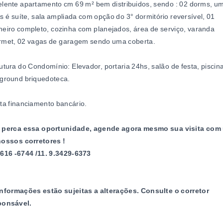
elente apartamento cm 69
m²
bem distribuidos, sendo : 02 dorms, u
s é suíte, sala ampliada com opção do 3° dormitório reversível, 01
eiro completo, cozinha com planejados, área de serviço, varanda
rmet, 02 vagas de garagem sendo uma coberta.
utura do Condomínio: Elevador, portaria 24hs, salão de festa, piscina
yground briquedoteca.
ta financiamento bancário.
 perca essa oportunidade, agende agora mesmo sua visita com
nossos corretores !
4616 -6744 /11. 9.3429-6373
informações estão sujeitas a alterações. Consulte o corretor
ponsável.