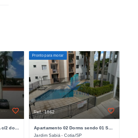
Pronto para morar
Ref.: 1862
Lindo Apartamento À VENDA c/2 dorms. Cond. Costa do Sol - Jd Sabiá - Cotia-SP
Apartamento 02 Dorms sendo 01 Suíte 69 mts - Cond. Costa do Sol - Jd. Sábia - Cotia/SP
Jardim Sabiá - Cotia/SP