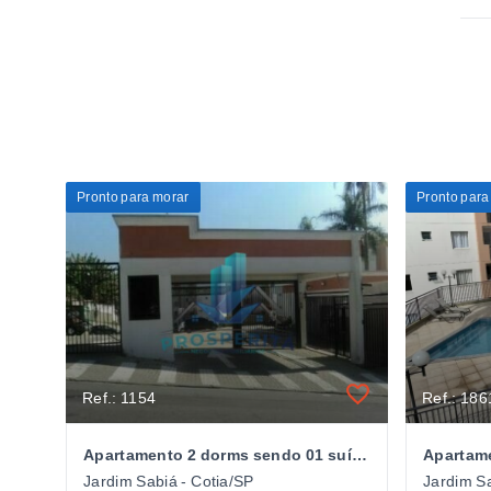
Pronto para morar
Pronto para
Ref.: 1154
Ref.: 186
Apartamento 2 dorms sendo 01 suíte - Cond. Costa do Sol - Jd. Sabiá - Cotia/SP
Jardim Sabiá - Cotia/SP
Jardim Sa