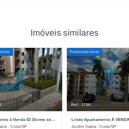
Imóveis similares
 morar
Pronto para morar
1
Ref.: 1766
Apartamento á Venda 02 Dorms sendo 01 Suíte 69m² - Cond. Costa do Sol - Jd.Sabiá
biá - Cotia/SP
Jardim Sabiá - Cotia/SP