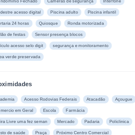
ndomínio Fechado
Câmeras de segurança
Interfone
destre acesso digital
Piscina adulto
Piscina infantil
rtaria 24 horas
Quiosque
Ronda motorizada
lão de festas
Sensor presença blocos
ículo acesso selo digit
segurança e monitoramento
ea verde preservada
oximidades
ademia
Acesso Rodovias Federais
Atacadão
Açougue
mercio em Geral
Escola
Farmácia
ira Livre uma fez seman
Mercado
Padaria
Policlinica
sto de saúde
Praça
Próximo Centro Comercial