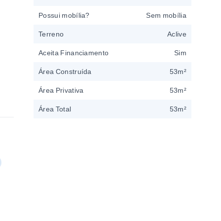
Possui mobília?
Sem mobília
Terreno
Aclive
Aceita Financiamento
Sim
Área Construída
53m²
Área Privativa
53m²
Área Total
53m²