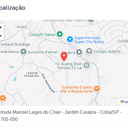
calização
+
−
Le
trada Manoel Lages do Chao - Jardim Caiapia - Cotia/SP
-
6705-050