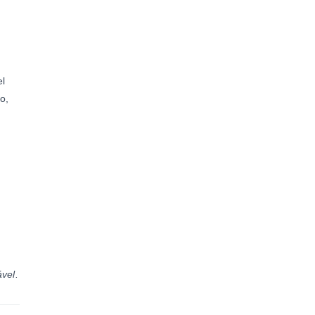
el
o,
vel.