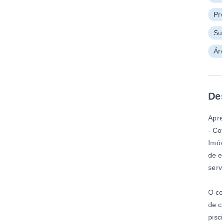
Pr
Su
Ár
De
Apre
- Co
Imóv
de e
serv
O co
de c
pisc