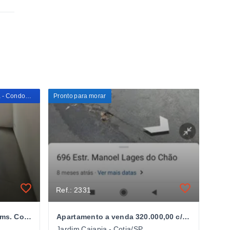
Apartamento Reformado para Venda - Condomínio Costa Verde, Cotia/SP
Pronto para morar
Ref.: 2331
Apartamento à Venda 03 Dorms. Cond. Costa Verde Cotia/SP
Apartamento a venda 320.000,00 c/ 03 dorms. Cond. Costa Verde Cotia/SP
Jardim Caiapia - Cotia/SP