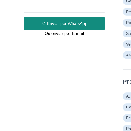
Co
Pe
Po
Enviar por WhatsApp
Ou e
nviar por E-mail
Sa
Ve
Ár
Pr
Ac
Co
Fe
Po