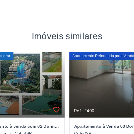
Imóveis similares
 morar
Ref.: 2400
Apartamento à venda com 02 Dormitórios e Vista Livre em todos os Cômodos - Condomínio Green Land - Bairro Jardim Caiapiá - Cotia/
iapia - Cotia/SP
Cotia/SP