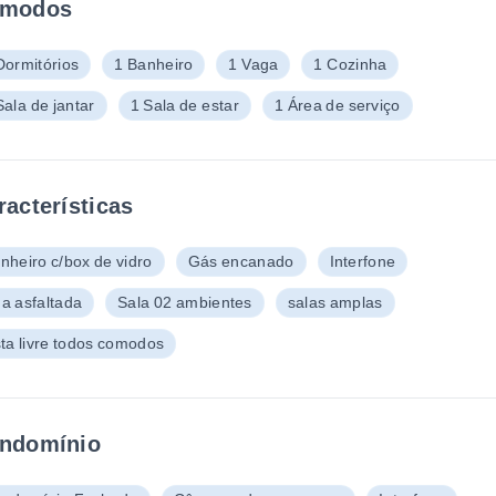
modos
Dormitórios
1 Banheiro
1 Vaga
1 Cozinha
Sala de jantar
1 Sala de estar
1 Área de serviço
racterísticas
nheiro c/box de vidro
Gás encanado
Interfone
a asfaltada
Sala 02 ambientes
salas amplas
sta livre todos comodos
ndomínio