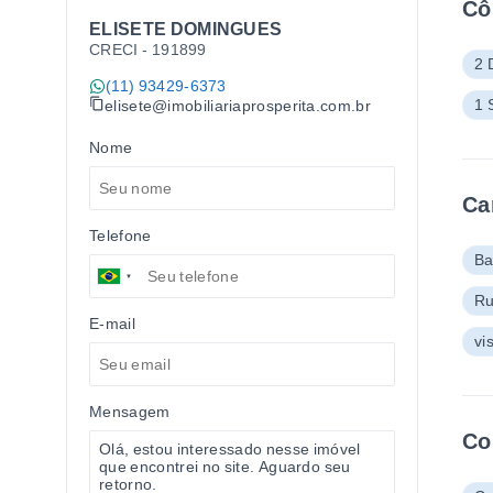
Cô
ELISETE DOMINGUES
CRECI -
191899
2 
(11) 93429-6373
1 
elisete@imobiliariaprosperita.com.br
Nome
Ca
Telefone
Ba
Ru
E-mail
vi
Mensagem
Co