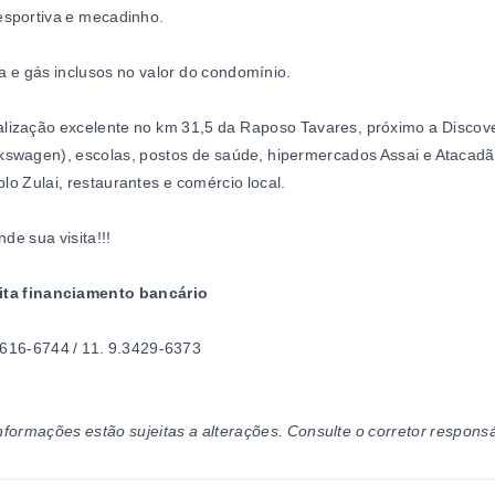
esportiva e mecadinho.
 e gás inclusos no valor do condomínio.
lização excelente no km 31,5 da Raposo Tavares, próximo a Discov
kswagen), escolas, postos de saúde, hipermercados Assai e Atacadã
lo Zulai, restaurantes e comércio local.
de sua visita!!!
ita financiamento bancário
616-6744 / 11. 9.3429-6373
nformações estão sujeitas a alterações. Consulte o corretor responsá