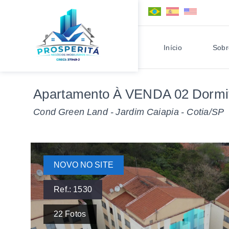
Início
Sobr
Apartamento À VENDA 02 Dormitó
Cond Green Land -
Jardim Caiapia - Cotia/SP
NOVO NO SITE
Ref.:
1530
22
Fotos