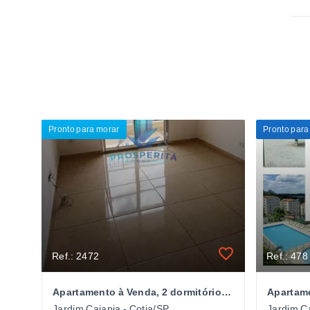
Pronto para morar
Pronto para
Ref.: 2472
Ref.: 478
Apartamento à Venda, 2 dormitórios- Residencial Costa Verde- Cotia- SP
Jardim Caiapia - Cotia/SP
Jardim Ca