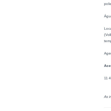
poli
Água
Loca
(Vol
temp
Agen
Ace
11 4
As i