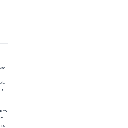
and
sala
de
uito
om
dra