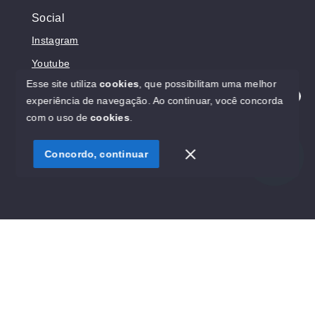
Social
Instagram
Youtube
Esse site utiliza
cookies
, que possibilitam uma melhor
experiência de navegação.
Ao continuar, você concorda
Olá! Estamos disponíveis para te ajudar.
com o uso de
cookies
.
© Copyright 2026 - Prosperita Negócios Imobiliários -
CRECI 37949-J - Todos os direitos reservados
Concordo, continuar
SITE PARA IMOBILIARIA
Início
Histórico
Favoritos