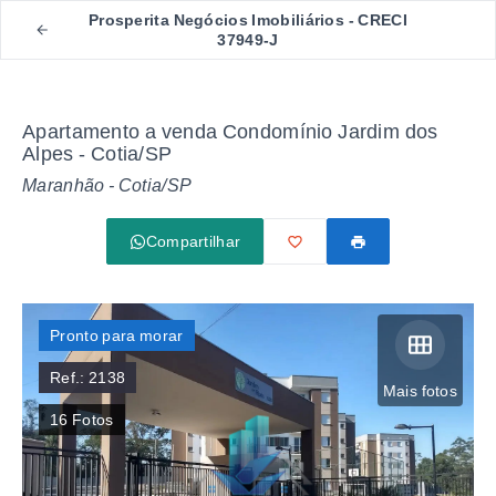
Prosperita Negócios Imobiliários - CRECI
37949-J
Apartamento a venda Condomínio Jardim dos
Alpes - Cotia/SP
Maranhão - Cotia/SP
Compartilhar
Pronto para morar
Ref.:
2138
Mais fotos
16
Fotos