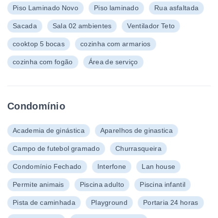
Piso Laminado Novo
Piso laminado
Rua asfaltada
Sacada
Sala 02 ambientes
Ventilador Teto
cooktop 5 bocas
cozinha com armarios
cozinha com fogão
Área de serviço
Condomínio
Academia de ginástica
Aparelhos de ginastica
Campo de futebol gramado
Churrasqueira
Condomínio Fechado
Interfone
Lan house
Permite animais
Piscina adulto
Piscina infantil
Pista de caminhada
Playground
Portaria 24 horas