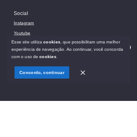
Social
Instagram
Youtube
Esse site utiliza
cookies
, que possibilitam uma melhor
experiência de navegação.
Ao continuar, você concorda
Olá! Estamos disponíveis para te ajudar.
com o uso de
cookies
.
© Copyright 2026 - Prosperita Negócios Imobiliários -
CRECI 37949-J - Todos os direitos reservados
Concordo, continuar
SITE PARA IMOBILIARIA
Início
Histórico
Favoritos