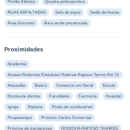
Portão Elétrico
Quadra poliesportiva
RUAS ASFALTADAS
Sala de jogos
Salão de festas
Área Gourmet
Área verde preservada
Proximidades
Academia
Acesso Rodovias Estaduais Rodovia Raposo Tavres Km 21
Atacadão
Banco
Comercio em Geral
Escola
Escola de idioma
Faculdade
Farmácia
Hospital
Igreja
Padaria
Posto de combustível
Poupatempo
Próximo Centro Comercial
Próximo de transportes
RODOVIA RAPOSO TAVARES