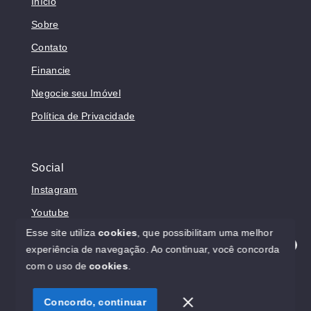
Início
Sobre
Contato
Financie
Negocie seu Imóvel
Política de Privacidade
Social
Instagram
Youtube
Esse site utiliza
cookies
, que possibilitam uma melhor
experiência de navegação.
Ao continuar, você concorda
Olá! Estamos disponíveis para te ajudar.
com o uso de
cookies
.
© Copyright 2026 - Prosperita Negócios Imobiliários -
CRECI 37949-J - Todos os direitos reservados
Concordo, continuar
SITE PARA IMOBILIARIA