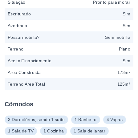
Situação
Pronto para morar
Escriturado
Sim
Averbado
Sim
Possui mobília?
Sem mobília
Terreno
Plano
Aceita Financiamento
Sim
Área Construída
173m²
Terreno Área Total
125m²
Cômodos
3 Dormitórios, sendo 1 suíte
1 Banheiro
4 Vagas
1 Sala de TV
1 Cozinha
1 Sala de jantar