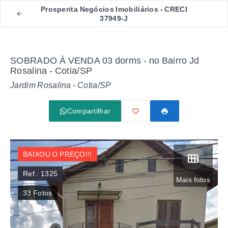
Prosperita Negócios Imobiliários - CRECI
37949-J
SOBRADO À VENDA 03 dorms - no Bairro Jd
Rosalina - Cotia/SP
Jardim Rosalina - Cotia/SP
Compartilhar
BAIXOU O PREÇO!!!
Ref.:
1325
Mais fotos
33
Fotos