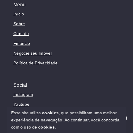
Menu
Início
Sobre
Contato
Financie
Negocie seu Imóvel
Política de Privacidade
Social
Instagram
Youtube
Esse site utiliza
cookies
, que possibilitam uma melhor
experiência de navegação.
Ao continuar, você concorda
Olá! Estamos disponíveis para te ajudar.
com o uso de
cookies
.
© Copyright 2026 - Prosperita Negócios Imobiliários -