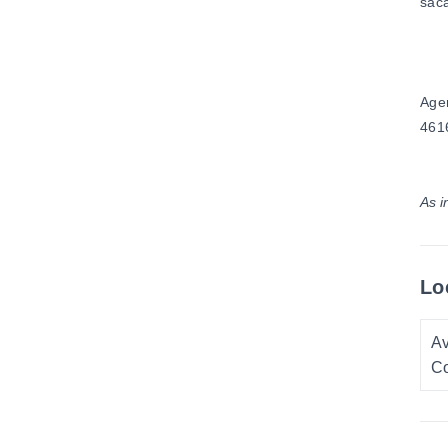
sac
Agen
461
As i
Lo
Av
Co