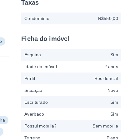
Taxas
Condomínio
R$550,00
Ficha do imóvel
o
Esquina
Sim
Idade do imóvel
2 anos
Perfil
Residencial
Situação
Novo
Escriturado
Sim
Averbado
Sim
ira
Possui mobília?
Sem mobília
r
Terreno
Plano