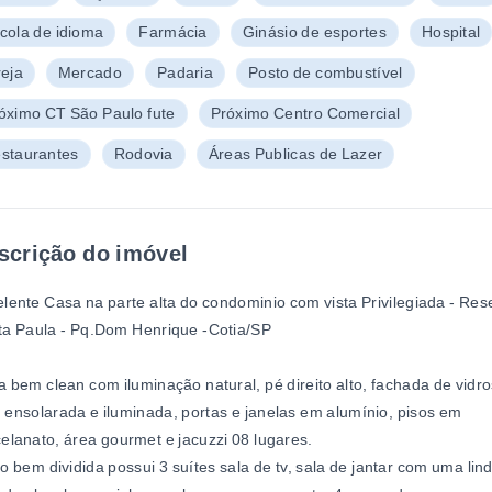
cola de idioma
Farmácia
Ginásio de esportes
Hospital
reja
Mercado
Padaria
Posto de combustível
óximo CT São Paulo fute
Próximo Centro Comercial
staurantes
Rodovia
Áreas Publicas de Lazer
scrição do imóvel
lente Casa na parte alta do condominio com vista Privilegiada - Res
ta Paula - Pq.Dom Henrique -Cotia/SP
 bem clean com iluminação natural, pé direito alto, fachada de vidro
ensolarada e iluminada, portas e janelas em alumínio, pisos em
elanato, área gourmet e jacuzzi 08 lugares.
o bem dividida possui 3 suítes sala de tv, sala de jantar c
om uma lin