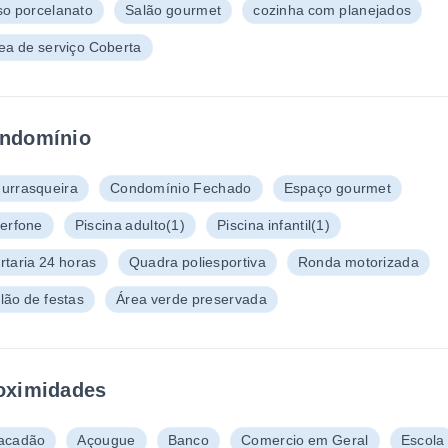
so porcelanato
Salão gourmet
cozinha com planejados
ea de serviço Coberta
ndomínio
urrasqueira
Condomínio Fechado
Espaço gourmet
terfone
Piscina adulto
(1)
Piscina infantil
(1)
rtaria 24 horas
Quadra poliesportiva
Ronda motorizada
lão de festas
Área verde preservada
oximidades
acadão
Açougue
Banco
Comercio em Geral
Escola