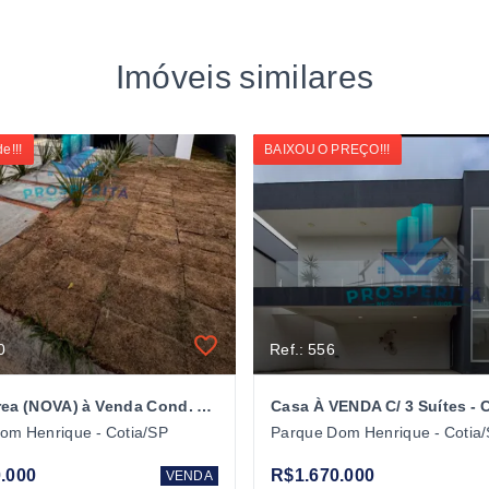
Imóveis similares
e!!!
BAIXOU O PREÇO!!!
0
Ref.: 556
Casa térrea (NOVA) à Venda Cond. Reserva Santa Paula - Cotia/SP
om Henrique - Cotia/SP
Parque Dom Henrique - Cotia
.000
R$1.670.000
VENDA