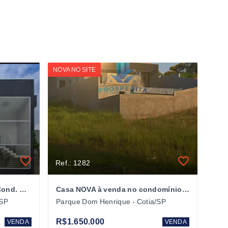
NOVA NO SITE
Ref.: 1282
Casa À VENDA C/ 3 Suítes - Cond. Reserva Santa Paula - Cotia/SP
Casa NOVA à venda no condomínio Reserva Santa Paula /Cotia
/SP
Parque Dom Henrique - Cotia/SP
R$1.650.000
VENDA
VENDA