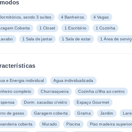
modos
Dormitórios, sendo 3 suítes
4 Banheiros
4 Vagas
ragem Coberta
1 Closet
1 Escritório
1 Cozinha
Lavabo
1 Sala de jantar
1 Sala de estar
1 Área de serviç
racterísticas
ua e Energia individual
Agua individualizada
nheiro completo
Churrasqueira
Cozinha c/ilha ao centro
spensa
Dorm. sacadas c/vidro
Espaço Gourmet
rro de gesso
Garagem coberta
Grama
Jardim
Lare
vanderia coberta
Murado
Piscina
Piso madeira superio