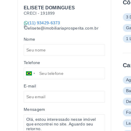
Cô
ELISETE DOMINGUES
CRECI -
191899
3 
(11) 93429-6373
Ga
elisete@imobiliariaprosperita.com.br
1 
Nome
Telefone
Ca
Ag
E-mail
Ba
De
Mensagem
Fo
La