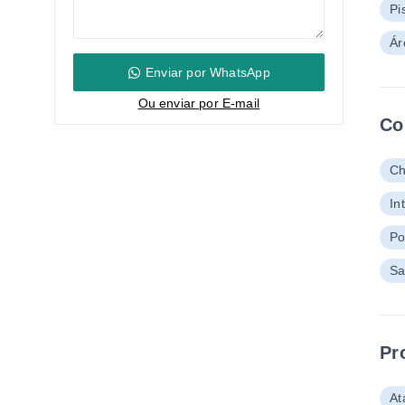
Pi
Ár
Enviar por WhatsApp
Ou e
nviar por E-mail
Co
Ch
In
Po
Sa
Pr
At