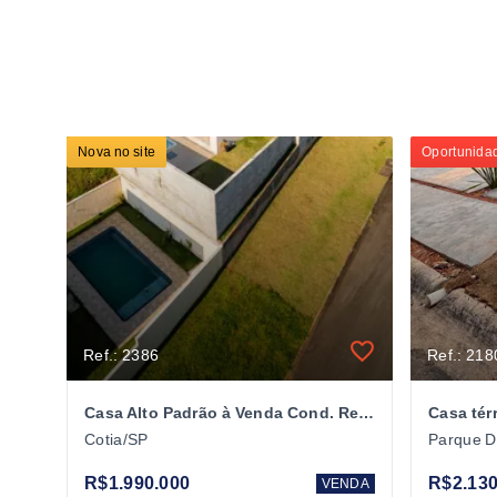
Nova no site
Oportunidad
Ref.: 2386
Ref.: 218
Casa Alto Padrão à Venda Cond. Reserva Santa Paula - Cotia/SP
Cotia/SP
Parque D
R$1.990.000
R$2.130
VENDA