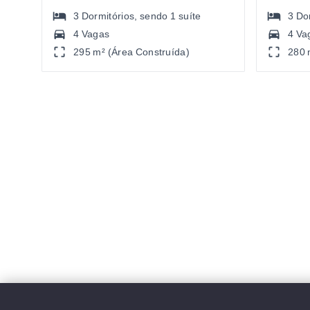
3
Dormitórios
, sendo
1
suíte
3
Do
4 Vagas
4 Va
295 m² (Área Construída)
280 