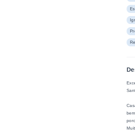
Es
Ig
Pr
Re
De
Exce
San
Casa
bem 
porc
Muit