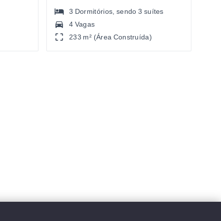
3
Dormitórios
, sendo
3
suítes
4 Vagas
233 m² (Área Construída)