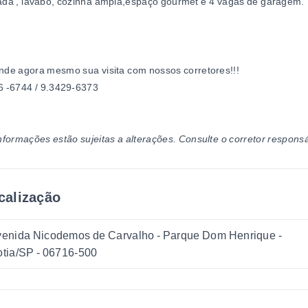
ada
, lavabo, cozinha ampla,espaço gourmet e 4 vagas de garagem.
de agora mesmo sua visita com nossos corretores!!!
6 -6744 / 9.3429-6373
nformações estão sujeitas a alterações. Consulte o corretor responsá
calização
enida Nicodemos de Carvalho - Parque Dom Henrique -
tia/SP
- 06716-500