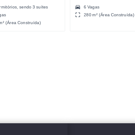
rmitórios
, sendo
3
suítes
6 Vagas
gas
280 m² (Área Construída)
m² (Área Construída)