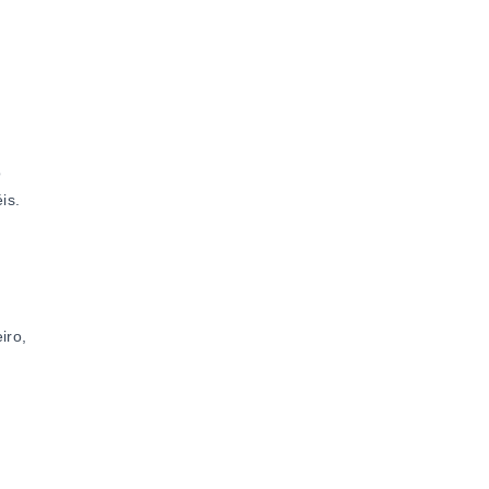
o
is.
iro,