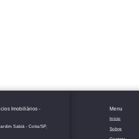
ios Imobiliários -
Menu
Início
Jardim Sabiá - Cotia/SP,
Sobre
Contato