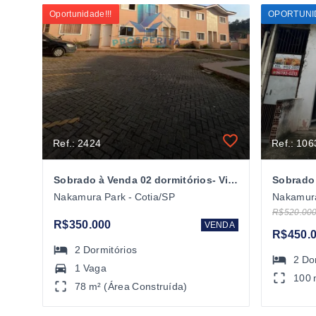
Oportunidade!!!
OPORTUNID
Ref.: 2424
Ref.: 106
Sobrado à Venda 02 dormitórios- Vilagio Nakamura -Cotia/SP
Nakamura Park - Cotia/SP
Nakamura
R$520.00
R$350.000
VENDA
R$450.
2
Dormitórios
2
Do
1 Vaga
100 
78 m² (Área Construída)