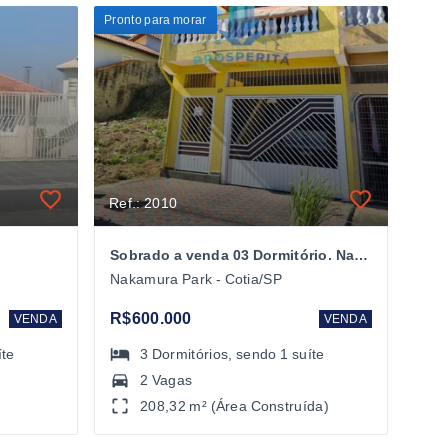
Pronto para morar
Ref.: 2010
Sobrado a venda 03 Dormitório. Nakamura Park
Nakamura Park - Cotia/SP
R$600.000
VENDA
VENDA
íte
3
Dormitórios
, sendo
1
suíte
2 Vagas
208,32 m² (Área Construída)