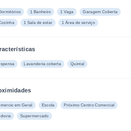
Dormitórios
1 Banheiro
1 Vaga
Garagem Coberta
Cozinha
1 Sala de estar
1 Área de serviço
racterísticas
spensa
Lavanderia coberta
Quintal
oximidades
mercio em Geral
Escola
Próximo Centro Comercial
dovia
Supermercado