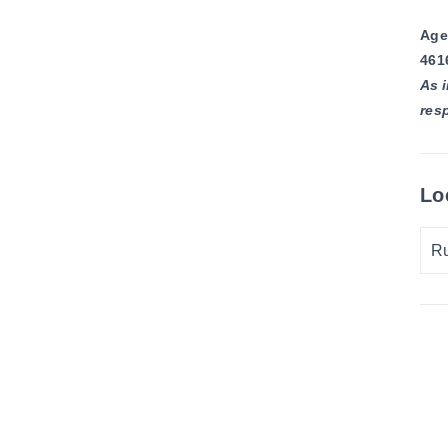
Age
461
As 
res
Lo
Ru