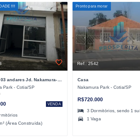
ADE !!!!
Pronto para morar
3
Ref.: 2542
Sobrado 03 andares Jd. Nakamura- Cotia/SP
Casa
 Park - Cotia/SP
Nakamura Park - Cotia/SP
0
R$720.000
000
VENDA
3
Dormitórios
, sendo
1
su
rmitórios
1 Vaga
m² (Área Construída)