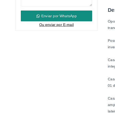
De
Enviar por WhatsApp
Opor
Ou e
nviar por E-mail
tran
Poss
inve
Casa
inte
Casa
01 d
Casa
ampl
late