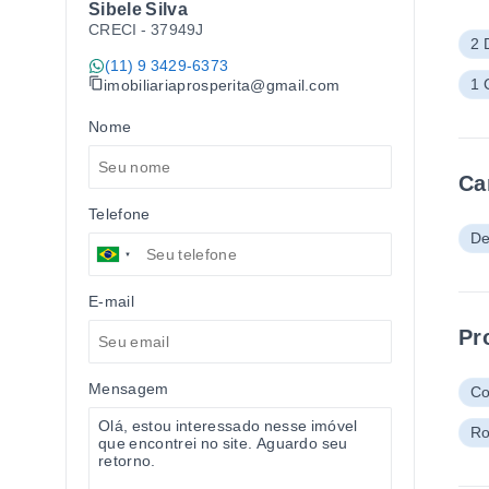
Sibele Silva
CRECI -
37949J
2 
(11) 9 3429-6373
1 
imobiliariaprosperita@gmail.com
Nome
Ca
Telefone
De
E-mail
Pr
Mensagem
Co
Ro