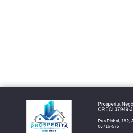
Prosperita Negóc
CRECI 37949-J
Rua Pinhal, 182, 
06716-575