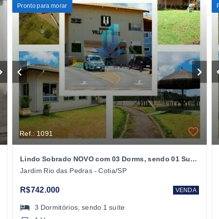
Pronto para morar
Ref.: 1091
Lindo Sobrado NOVO com 03 Dorms, sendo 01 SuÍte - Cond. Vila D'Este - Cotia/SP
Jardim Rio das Pedras - Cotia/SP
R$742.000
VENDA
3
Dormitórios
, sendo
1
suíte