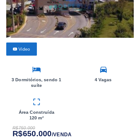
Video
3 Dormitórios, sendo 1
4 Vagas
suíte
Área Construída
120 m²
R$750.000
R$650.000
/
VENDA