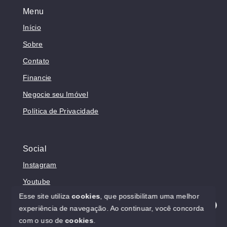
Menu
Início
Sobre
Contato
Financie
Negocie seu Imóvel
Política de Privacidade
Social
Instagram
Youtube
Esse site utiliza
cookies
, que possibilitam uma melhor
experiência de navegação.
Ao continuar, você concorda
Olá! Estamos disponíveis para te ajudar.
com o uso de
cookies
.
© Copyright 2026 - Prosperita Negócios Imobiliários -