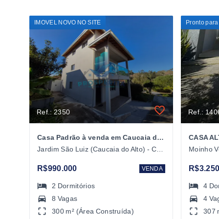
IMOVEL NOVO NO SITE
Pronto para
Ref.: 2350
Ref.: 140
Casa Padrão à venda em Caucaia do Alto
Jardim São Luiz (Caucaia do Alto) - Cotia/SP
Moinho V
R$990.000
R$3.250
VENDA
2
Dormitórios
4
Do
8 Vagas
4 Va
300 m² (Área Construída)
307 