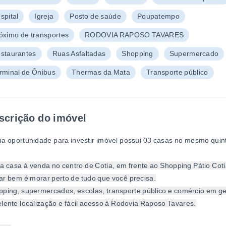
spital
Igreja
Posto de saúde
Poupatempo
óximo de transportes
RODOVIA RAPOSO TAVARES
staurantes
Ruas Asfaltadas
Shopping
Supermercado
rminal de Ônibus
Thermas da Mata
Transporte público
scrição do imóvel
a oportunidade para investir imóvel possui 03 casas no mesmo quint
a casa à venda no centro de Cotia, em frente ao Shopping Pátio Coti
r bem é morar perto de tudo que você precisa.
ping, supermercados, escolas, transporte público e comércio em ge
lente localização e fácil acesso à Rodovia Raposo Tavares.