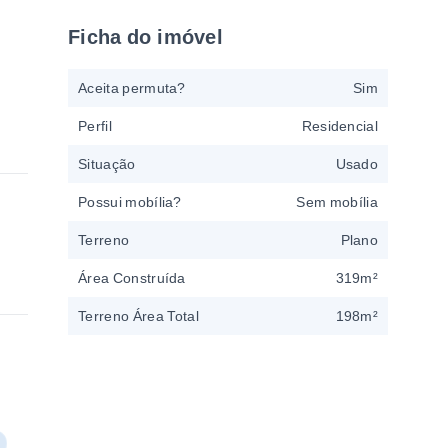
Ficha do imóvel
Aceita permuta?
Sim
Perfil
Residencial
Situação
Usado
Possui mobília?
Sem mobília
Terreno
Plano
Área Construída
319m²
Terreno Área Total
198m²