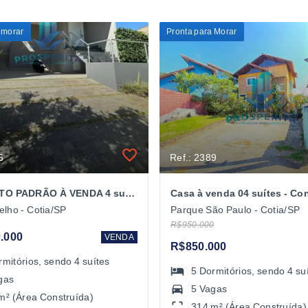
 morar
Pronta para Morar
6
Ref.: 2389
CASA ALTO PADRÃO À VENDA 4 suítes - Cond. Vintage - Cotia/SP
elho - Cotia/SP
Parque São Paulo - Cotia/SP
R$950.000
.000
VENDA
R$850.000
rmitórios
, sendo
4
suítes
5
Dormitórios
, sendo
4
su
gas
5 Vagas
m² (Área Construída)
314 m² (Área Construída)