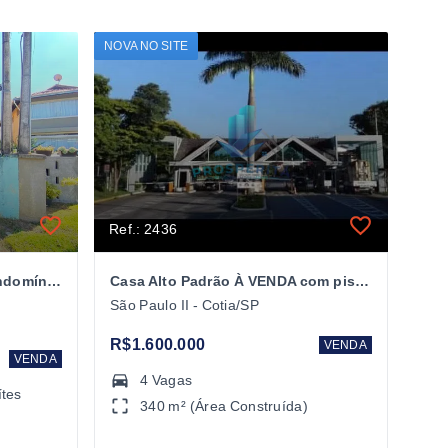
NOVA NO SITE
Ref.: 2436
Casa à venda 04 suítes - Condomínio Parque São Paulo Cotia/SP
Casa Alto Padrão À VENDA com piscina - Cond. São Paulo II - Cotia/SP
São Paulo II - Cotia/SP
R$1.600.000
VENDA
VENDA
4 Vagas
ítes
340 m² (Área Construída)