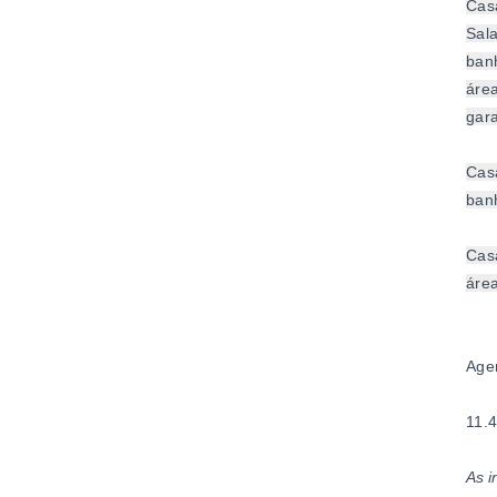
Cas
Sala
banh
área
gar
Casa
banh
Casa
área
Agen
11.
As i