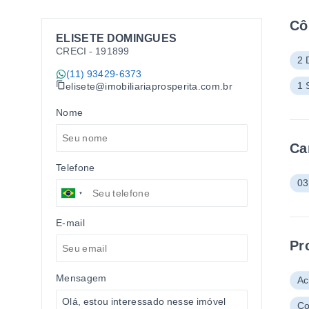
Cô
ELISETE DOMINGUES
CRECI -
191899
2 
(11) 93429-6373
1 
elisete@imobiliariaprosperita.com.br
Nome
Ca
Telefone
03
E-mail
Pr
Mensagem
Ac
Co