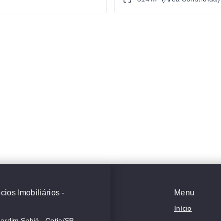
ios Imobiliários -
Menu
Início
Jardim Sabiá - Cotia/SP,