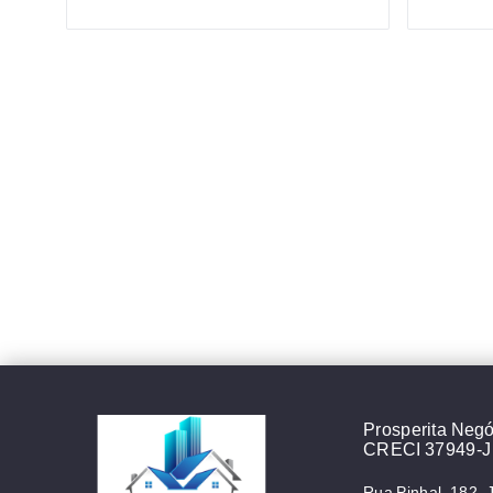
Prosperita Negóc
CRECI 37949-J
Rua Pinhal, 182, 