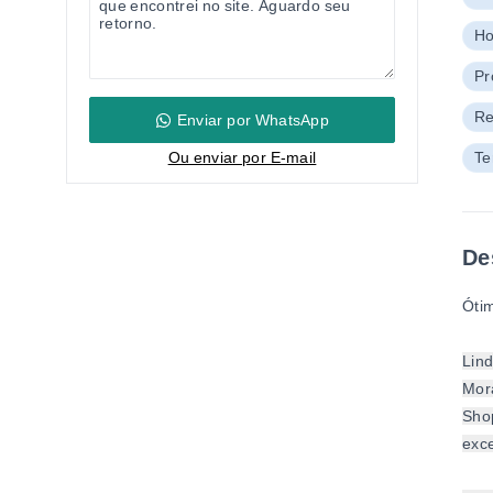
Ho
Pr
Re
Enviar por WhatsApp
Ou e
nviar por E-mail
Te
De
Ótim
Lind
Mora
Shop
exce