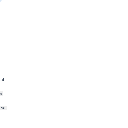
al.
a.
ral.