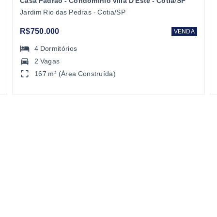
Casa Padrão - Condomínio villa D Este - Cotia/SP
Jardim Rio das Pedras - Cotia/SP
R$750.000
VENDA
4
Dormitórios
2 Vagas
167 m² (Área Construída)