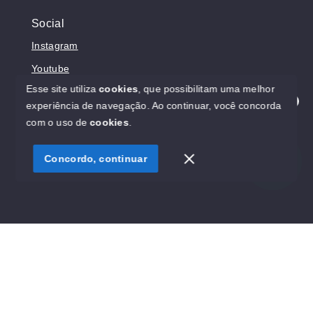
Social
Instagram
Youtube
Esse site utiliza
cookies
, que possibilitam uma melhor
experiência de navegação.
Ao continuar, você concorda
Olá! Estamos disponíveis para te ajudar.
com o uso de
cookies
.
© Copyright 2026 - Prosperita Negócios Imobiliários -
CRECI 37949-J - Todos os direitos reservados
Concordo, continuar
SITE PARA IMOBILIARIA
Início
Histórico
Favoritos