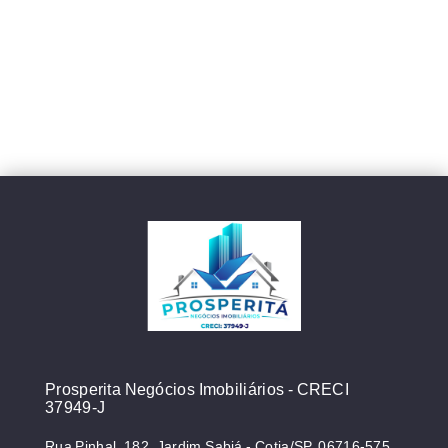
Prosperita Negócios Imobiliários - CRECI
37949-J
Rua Pinhal, 182, Jardim Sabiá - Cotia/SP, 06716-575