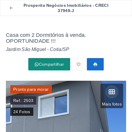
Prosperita Negócios Imobiliários - CRECI
37949-J
Casa com 2 Dormitórios à venda.
OPORTUNIDADE !!!
Jardim São Miguel - Cotia/SP
Compartilhar
Pronto para morar
Ref.:
2503
Mais fotos
24
Fotos