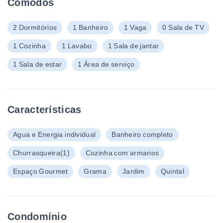
Cômodos
2 Dormitórios
1 Banheiro
1 Vaga
0 Sala de TV
1 Cozinha
1 Lavabo
1 Sala de jantar
1 Sala de estar
1 Área de serviço
Características
Agua e Energia individual
Banheiro completo
Churrasqueira
(1)
Cozinha com armarios
Espaço Gourmet
Grama
Jardim
Quintal
Condomínio