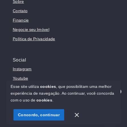
Sobre
Contato
Financie
Negocie seu Imóvel
Política de Privacidade
Social
Instagram
Youtube
Esse site utiliza
cookies
, que possibilitam uma melhor
experiência de navegação.
Ao continuar, você concorda
Olá! Estamos disponíveis para te ajudar.
com o uso de
cookies
.
© Copyright 2026 - Prosperita Negócios Imobiliários -
CRECI 37949-J - Todos os direitos reservados
Concordo, continuar
SITE PARA IMOBILIARIA