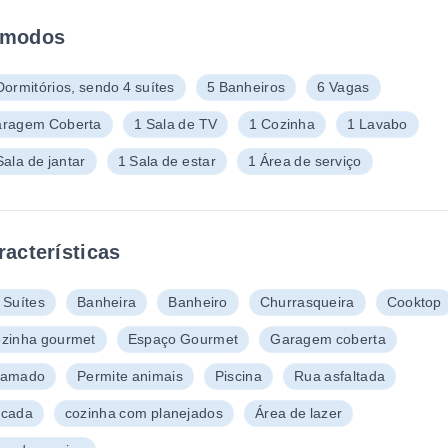
modos
Dormitórios, sendo 4 suítes
5 Banheiros
6 Vagas
ragem Coberta
1 Sala de TV
1 Cozinha
1 Lavabo
Sala de jantar
1 Sala de estar
1 Área de serviço
racterísticas
 Suítes
Banheira
Banheiro
Churrasqueira
Cooktop
zinha gourmet
Espaço Gourmet
Garagem coberta
ramado
Permite animais
Piscina
Rua asfaltada
cada
cozinha com planejados
Área de lazer