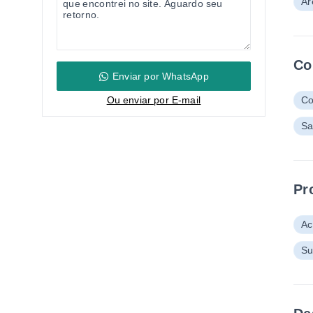
Ár
Co
Enviar por WhatsApp
Ou e
nviar por E-mail
Co
Sa
Pr
Ac
Su