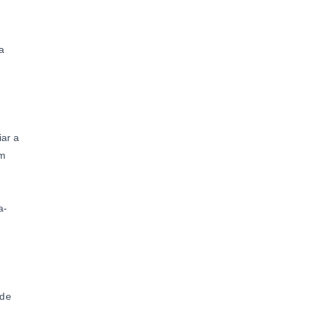
ta
ar a
um
a-
 de