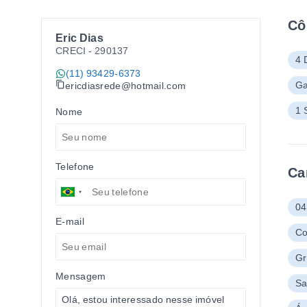
Cô
Eric Dias
CRECI -
290137
4 
(11) 93429-6373
Ga
ericdiasrede@hotmail.com
1 
Nome
Telefone
Ca
04
E-mail
Co
G
Mensagem
Sa