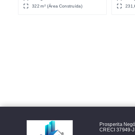
322 m² (Área Construída)
231,
Prosperita Negóc
CRECI 37949-J