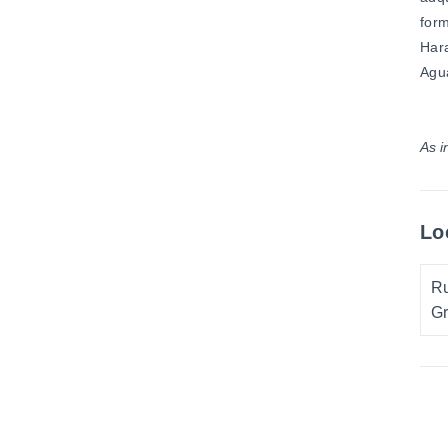
form
Hara
Agu
As i
Lo
Ru
Gr