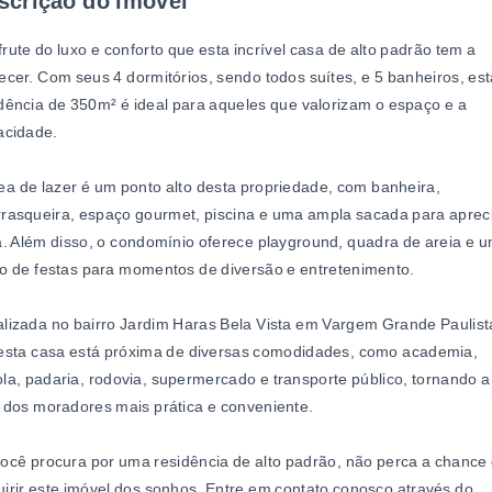
scrição do imóvel
rute do luxo e conforto que esta incrível casa de alto padrão tem a
ecer. Com seus 4 dormitórios, sendo todos suítes, e 5 banheiros, es
dência de 350m² é ideal para aqueles que valorizam o espaço e a
acidade.
ea de lazer é um ponto alto desta propriedade, com banheira,
rasqueira, espaço gourmet, piscina e uma ampla sacada para apreci
a. Além disso, o condomínio oferece playground, quadra de areia e 
o de festas para momentos de diversão e entretenimento.
lizada no bairro Jardim Haras Bela Vista em Vargem Grande Paulist
 esta casa está próxima de diversas comodidades, como academia,
la, padaria, rodovia, supermercado e transporte público, tornando a
 dos moradores mais prática e conveniente.
ocê procura por uma residência de alto padrão, não perca a chance
irir este imóvel dos sonhos. Entre em contato conosco através do