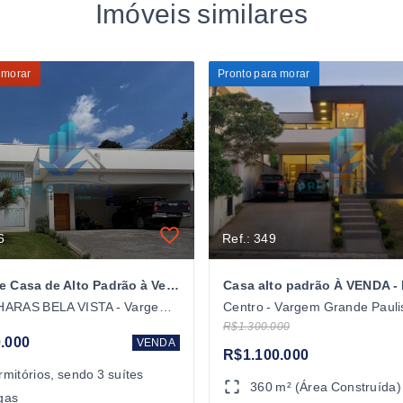
Imóveis similares
 morar
Pronto para morar
6
Ref.: 349
Excelente Casa de Alto Padrão à Venda
JARDIM HARAS BELA VISTA - Vargem Grande Paulista/SP
Centro - Vargem Grande Pauli
R$1.300.000
.000
VENDA
R$1.100.000
rmitórios
, sendo
3
suítes
360 m² (Área Construída)
gas