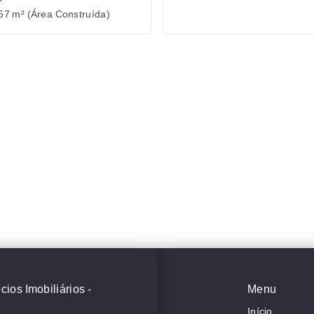
67 m² (Área Construída)
ios Imobiliários -
Menu
Início