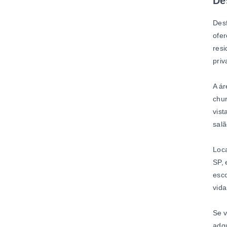
De
Desf
ofer
resi
priv
A ár
chur
vist
salã
Loca
SP,
esco
vida
Se v
adqu