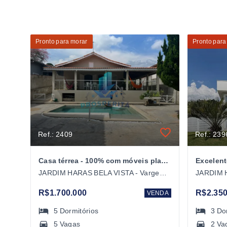
Pronto para morar
Pronto para
Ref.: 2409
Ref.: 239
Casa térrea - 100% com móveis planejados
JARDIM HARAS BELA VISTA - Vargem Grande Paulista/SP
R$1.700.000
R$2.350
VENDA
5
Dormitórios
3
Do
5 Vagas
2 Va