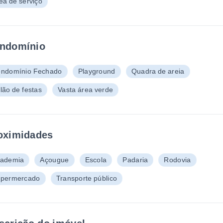
ea de serviço
ndomínio
ndomínio Fechado
Playground
Quadra de areia
lão de festas
Vasta área verde
oximidades
ademia
Açougue
Escola
Padaria
Rodovia
permercado
Transporte público