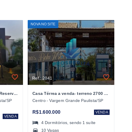
NOVA NO SITE
Ref.: 2041
Casa alto padrão À VENDA - Reserva Jatobá - Vagem Grande Paulista/SP
Casa Térrea a venda- terreno 2700 mts - Cond. Haras Bela Vista - VGP/SP
sta/SP
Centro - Vargem Grande Paulista/SP
R$1.600.000
VENDA
VENDA
4
Dormitórios
, sendo
1
suíte
10 Vagas