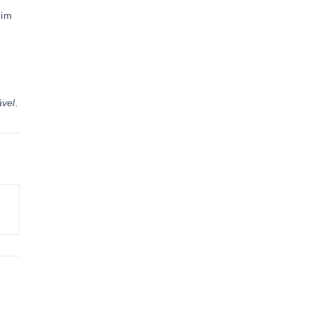
dim
vel.