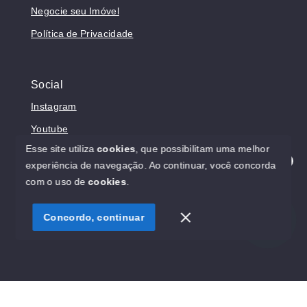
Negocie seu Imóvel
Política de Privacidade
Social
Instagram
Youtube
Esse site utiliza
cookies
, que possibilitam uma melhor
experiência de navegação.
Ao continuar, você concorda
Olá! Estamos disponíveis para te ajudar.
com o uso de
cookies
.
© Copyright 2026 - Prosperita Negócios Imobiliários -
CRECI 37949-J - Todos os direitos reservados
Concordo, continuar
SITE PARA IMOBILIARIA
Início
Histórico
Favoritos