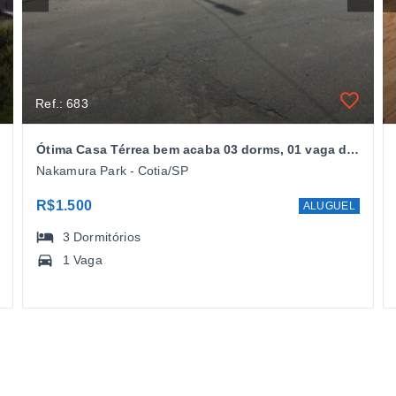
Ref.: 683
Ótima Casa Térrea bem acaba 03 dorms, 01 vaga de Garagem - Jd Nakamura Park - Cotia/SP
Nakamura Park - Cotia/SP
R$1.500
ALUGUEL
3
Dormitórios
1 Vaga