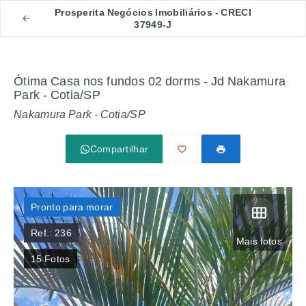
Prosperita Negócios Imobiliários - CRECI
37949-J
Ótima Casa nos fundos 02 dorms - Jd Nakamura
Park - Cotia/SP
Nakamura Park - Cotia/SP
Compartilhar
Pronto para morar
Ref.:
236
Mais fotos
15
Fotos