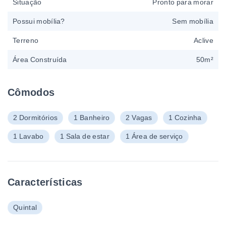
Situação
Pronto para morar
Possui mobília?
Sem mobília
Terreno
Aclive
Área Construída
50m²
Cômodos
2 Dormitórios
1 Banheiro
2 Vagas
1 Cozinha
1 Lavabo
1 Sala de estar
1 Área de serviço
Características
Quintal