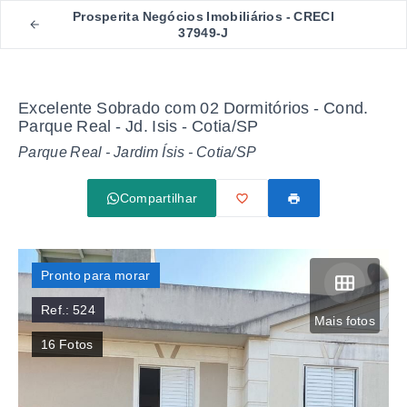
Prosperita Negócios Imobiliários - CRECI
37949-J
Excelente Sobrado com 02 Dormitórios - Cond.
Parque Real - Jd. Isis - Cotia/SP
Parque Real -
Jardim Ísis - Cotia/SP
Compartilhar
Pronto para morar
Ref.:
524
Mais fotos
16
Fotos