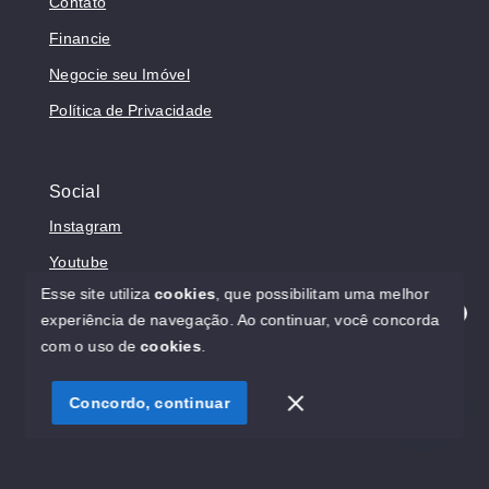
Contato
Financie
Negocie seu Imóvel
Política de Privacidade
Social
Instagram
Youtube
Esse site utiliza
cookies
, que possibilitam uma melhor
experiência de navegação.
Ao continuar, você concorda
Olá! Estamos disponíveis para te ajudar.
com o uso de
cookies
.
© Copyright 2026 - Prosperita Negócios Imobiliários -
CRECI 37949-J - Todos os direitos reservados
Concordo, continuar
SITE PARA IMOBILIARIA