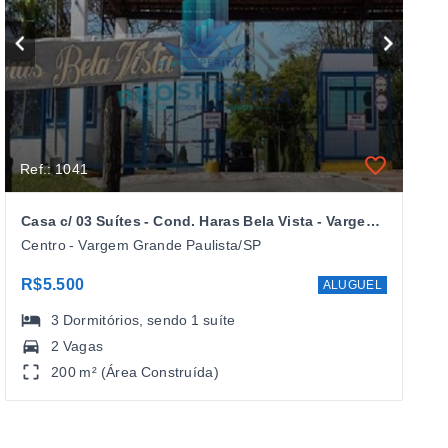
Ref.: 1041
Casa c/ 03 Suítes - Cond. Haras Bela Vista - Vargem Grande. Paulista/SP
Centro - Vargem Grande Paulista/SP
R$5.500
ALUGUEL
3
Dormitórios
, sendo
1
suíte
2 Vagas
200 m² (Área Construída)