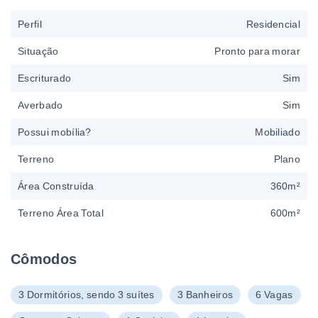
Perfil
Residencial
Situação
Pronto para morar
Escriturado
Sim
Averbado
Sim
Possui mobília?
Mobiliado
Terreno
Plano
Área Construída
360m²
Terreno Área Total
600m²
Cômodos
3 Dormitórios, sendo 3 suítes
3 Banheiros
6 Vagas