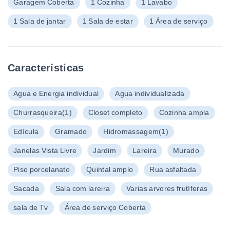
Garagem Coberta
1 Cozinha
1 Lavabo
1 Sala de jantar
1 Sala de estar
1 Área de serviço
Características
Agua e Energia individual
Agua individualizada
Churrasqueira
(1)
Closet completo
Cozinha ampla
Edícula
Gramado
Hidromassagem
(1)
Janelas Vista Livre
Jardim
Lareira
Murado
Piso porcelanato
Quintal amplo
Rua asfaltada
Sacada
Sala com lareira
Varias arvores frutíferas
sala de Tv
Área de serviço Coberta