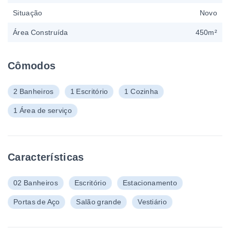
Situação
Novo
Área Construída
450m²
Cômodos
2 Banheiros
1 Escritório
1 Cozinha
1 Área de serviço
Características
02 Banheiros
Escritório
Estacionamento
Portas de Aço
Salão grande
Vestiário