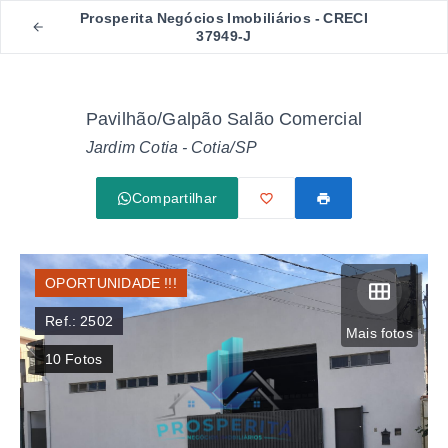
Prosperita Negócios Imobiliários - CRECI
37949-J
Pavilhão/Galpão Salão Comercial
Jardim Cotia - Cotia/SP
Compartilhar
OPORTUNIDADE !!!
Ref.:
2502
Mais fotos
10
Fotos