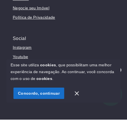
Negocie seu Imóvel
Política de Privacidade
Social
Instagram
Youtube
Esse site utiliza
cookies
, que possibilitam uma melhor
experiência de navegação.
Ao continuar, você concorda
Olá! Estamos disponíveis para te ajudar.
com o uso de
cookies
.
© Copyright 2026 - Prosperita Negócios Imobiliários -
CRECI 37949-J - Todos os direitos reservados
Concordo, continuar
SITE PARA IMOBILIARIA