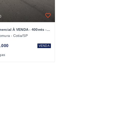
0
Casa comercial À VENDA - 400mts - Bairro Nomura - Cotia/SP
omura - Cotia/SP
.000
VENDA
gas