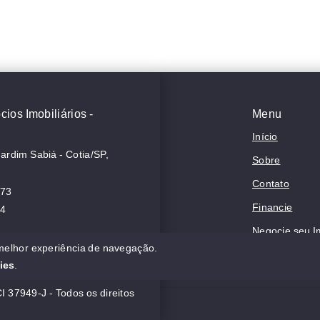
ios Imobiliários -
Menu
Início
Jardim Sabiá - Cotia/SP,
Sobre
Contato
373
Financie
44
Negocie seu I
 melhor experiência de navegação.
Política de Pr
ies
.
I 37949-J - Todos os direitos