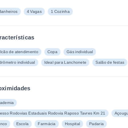
Banheiros
4 Vagas
1 Cozinha
racterísticas
lcão de atendimento
Copa
Gás individual
drômetro individual
Ideal para Lanchonete
Salão de festas
oximidades
ademia
esso Rodovias Estaduais Rodovia Raposo Tavres Km 21
Açoug
nco
Escola
Farmácia
Hospital
Padaria