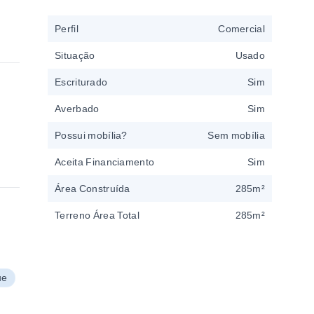
Perfil
Comercial
Situação
Usado
Escriturado
Sim
Averbado
Sim
Possui mobília?
Sem mobília
Aceita Financiamento
Sim
Área Construída
285m²
Terreno Área Total
285m²
ue