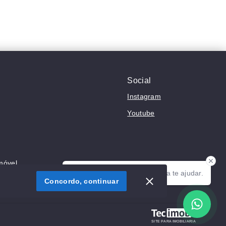
Social
Instagram
Youtube
móvel
Olá! Estamos disponíveis para te ajudar.
ivacidade
Concordo, continuar
SITE PARA IMOBILIARIA