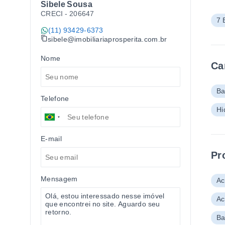
Sibele Sousa
CRECI -
206647
7 
(11) 93429-6373
sibele@imobiliariaprosperita.com.br
Nome
Ca
Ba
Telefone
Hi
E-mail
Pr
Mensagem
Ac
Ac
Ba