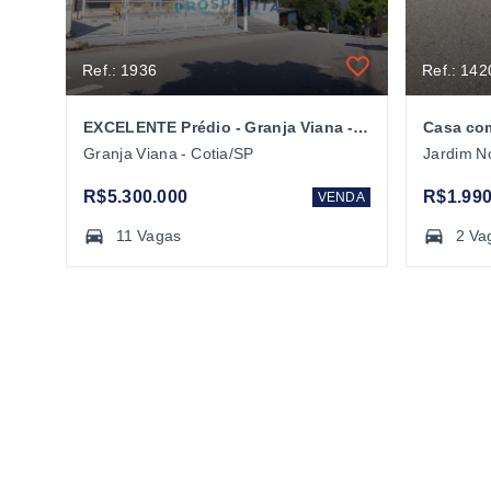
Ref.: 1936
Ref.: 142
EXCELENTE Prédio - Granja Viana - Cotia/SP
Granja Viana - Cotia/SP
Jardim N
R$5.300.000
R$1.990
VENDA
11 Vagas
2 Va