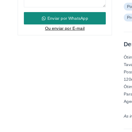
Po
Pr
Enviar por WhatsApp
Ou e
nviar por E-mail
De
Ótim
Tav
Poss
120
Ótim
Par
Agen
As i