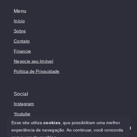
Menu
Início
Sobre
Contato
Financie
Negocie seu Imóvel
Política de Privacidade
Social
Instagram
Youtube
Esse site utiliza
cookies
, que possibilitam uma melhor
experiência de navegação.
Ao continuar, você concorda
Olá! Estamos disponíveis para te ajudar.