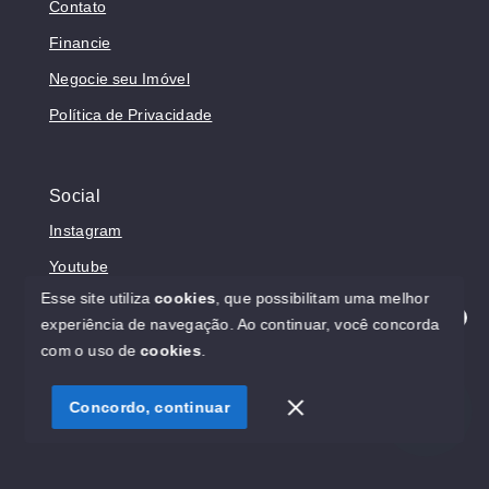
Contato
Financie
Negocie seu Imóvel
Política de Privacidade
Social
Instagram
Youtube
Esse site utiliza
cookies
, que possibilitam uma melhor
experiência de navegação.
Ao continuar, você concorda
Olá! Estamos disponíveis para te ajudar.
com o uso de
cookies
.
© Copyright 2026 - Prosperita Negócios Imobiliários -
CRECI 37949-J - Todos os direitos reservados
Concordo, continuar
SITE PARA IMOBILIARIA