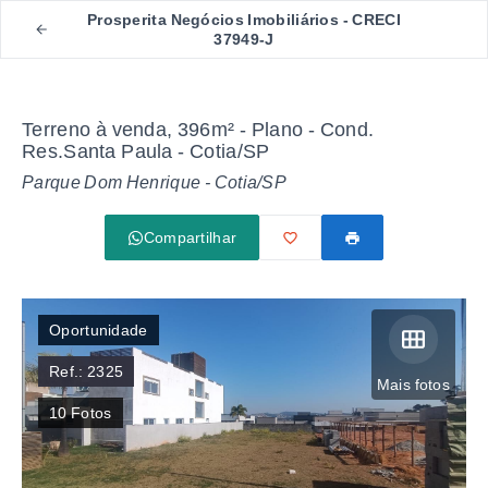
Prosperita Negócios Imobiliários - CRECI
37949-J
Terreno à venda, 396m² - Plano - Cond.
Res.Santa Paula - Cotia/SP
Parque Dom Henrique - Cotia/SP
Compartilhar
Oportunidade
Ref.:
2325
Mais fotos
10
Fotos