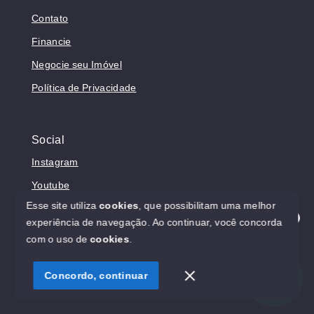
Contato
Financie
Negocie seu Imóvel
Política de Privacidade
Social
Instagram
Youtube
Esse site utiliza
cookies
, que possibilitam uma melhor
experiência de navegação.
Ao continuar, você concorda
Olá! Estamos disponíveis para te ajudar.
com o uso de
cookies
.
© Copyright 2026 - Prosperita Negócios Imobiliários -
CRECI 37949-J - Todos os direitos reservados
Concordo, continuar
SITE PARA IMOBILIARIA